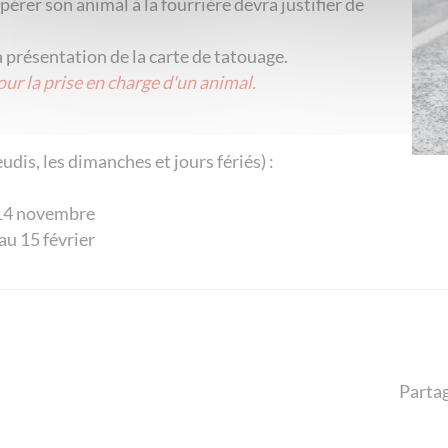
rer son animal à la fourrière devra justifier de
ar la présentation de la carte de tatouage.
our la prise en charge d'un animal.
s jeudis, les dimanches et jours fériés) :
u 14 novembre
au 15 février
Partag