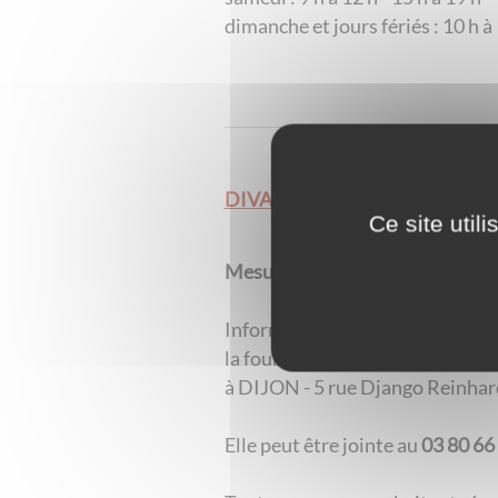
dimanche et jours fériés : 10 h à
DIVAGATIONS ANIMAUX ER
Ce site util
Mesures particulières à l'égard
Informations concernant la fou
la fourrière communale est situé
à DIJON - 5 rue Django Reinhar
Elle peut être jointe au
03 80 66