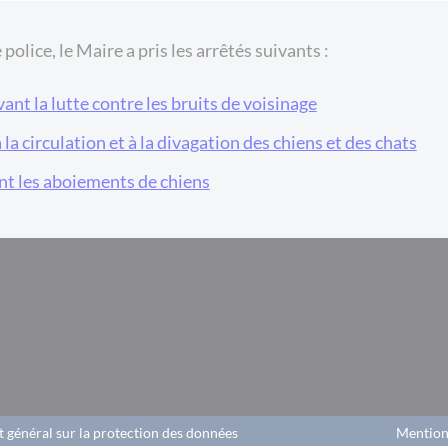
police, le Maire a pris les arrêtés suivants :
nt la lutte contre les bruits de voisinage
la circulation et à la divagation des chiens et des chats
nt les aboiements de chiens
 général sur la protection des données
Mention