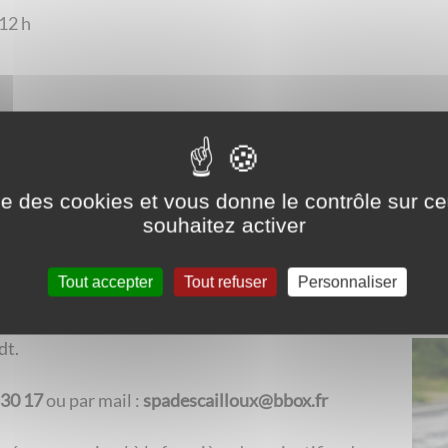
 12 h
RANTS
ise des cookies et vous donne le contrôle sur 
souhaitez activer
 des animaux errants
Tout accepter
Tout refuser
Personnaliser
rrière communale :
e (par convention avec la SPA des Cailloux)
dt.
 30 17
ou par mail :
spadescailloux@bbox.fr