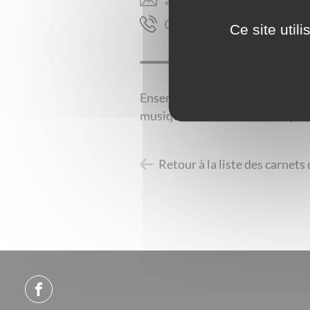
81 39 13 08 30
Ce site util
Ensemble folklorique bourguig
musiques et danses folkloriques 
Retour à la liste des carnets