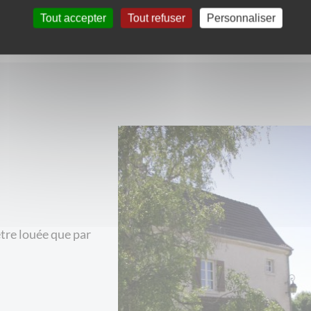
Tout accepter
Tout refuser
Personnaliser
Partag
tre louée que par