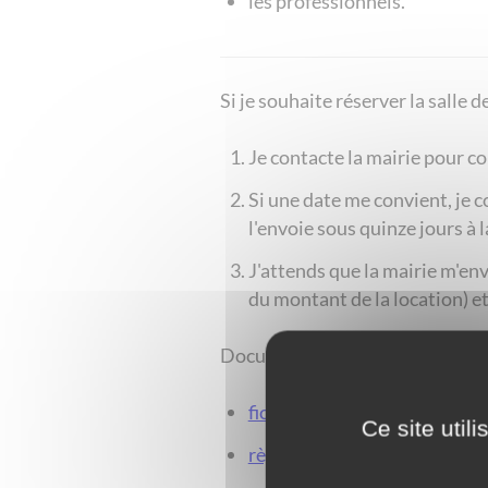
les professionnels.
​​​​​​​Si je souhaite réserver la salle
Je contacte la mairie pour con
Si une date me convient, je 
l'envoie sous quinze jours à l
J'attends que la mairie m'en
du montant de la location) e
Documents à télécharger :
fiche technique de la salle
Ce site util
règlement intérieur de la sal