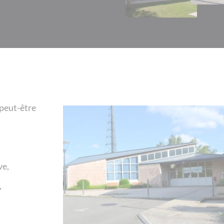
 peut-être
ve,
,