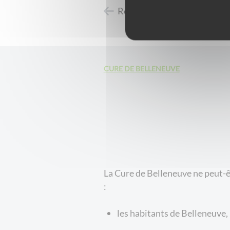
Retour à l'accueil
CURE DE BELLENEUVE
La Cure de Belleneuve ne peut-ê
:
les habitants de Belleneuve,